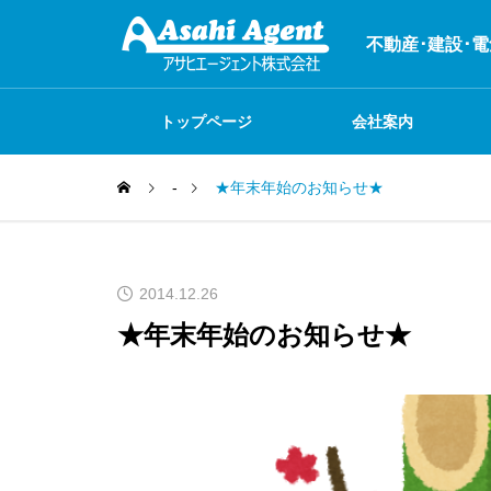
不動産･建設･
トップページ
会社案内
-
★年末年始のお知らせ★
システム開発
お店紹介
不動産関連事業
2014.12.26
★年末年始のお知らせ★
火災保険
何でも自社で制作