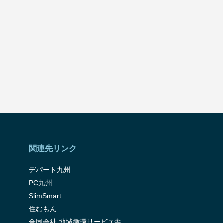
関連先リンク
デパート九州
PC九州
SlimSmart
住むもん
合同会社 地域循環サービス舎