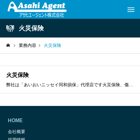
火災保険
業務内容
火災保険
火災保険
弊社は「あいおいニッセイ同和損保」代理店です火災保険、傷害保険を承ります。弊社管理物件の火災保険並びに戸建住宅など対応しております。ローン等で金融機関への報告等が必要な場合も柔軟に対応させていただいております。あいおいニッセイ同和損保の代理店として、お客様のご意向に沿い、丁寧にご案内いたします。ま
HOME
会社概要
採用情報