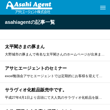
asahiagentの記事一覧
太平閣さまの豚まん
大野城市の豚まんで有名な太平閣さんのホームページが出来ました。注文もできますのでご利用よろしくお願いします。太平閣 豚まん
アサヒエージェントのセミナー
excel勉強会アサヒエージェントでは定期的にお客様を迎えて勉強会を実施しております。今回は「生産性アップのEXCEL術（第１回）」を9月16日に実施させていただきました。ご要望に応じ、お客様のニーズに合わせた出張セミナーや教育等を実施しております。お気軽にお尋ねください。
サラヴィオ化粧品販売中です。
平成27年4月1日より店頭にて大人気のサラヴィオ化粧品を販売しております。特に、RG92はおすすめです。ぜひ店頭にてお試しください。