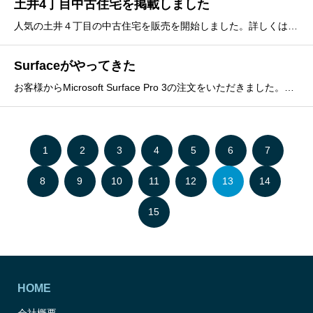
土井4丁目中古住宅を掲載しました
人気の土井４丁目の中古住宅を販売を開始しました。詳しくは弊社までお尋ねください。★おかげさまで販売済となりました。
Surfaceがやってきた
お客様からMicrosoft Surface Pro 3の注文をいただきました。これまでサーバやデスクトップPC、ノートPCを数多く販売させていただきましたが初めてのタブレット型端末です。見ていた社員も欲しいと思ったようです。
1
2
3
4
5
6
7
8
9
10
11
12
13
14
15
HOME