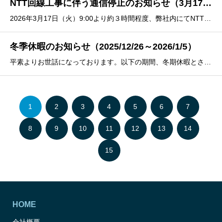
NTT回線工事に伴う通信停止のお知らせ（3月17日）
2026年3月17日（火）9:00より約３時間程度、弊社内にてNTT回線工事を実施いたします。工事中は通信環境の停止に伴い、電話・FAX、メールの確認が利用できません。お客様にはご不便をおかけしますが何卒ご理解のほどよろしくお願い申し上げます。なお、事務所は通常通り営業しております。
冬季休暇のお知らせ（2025/12/26～2026/1/5）
平素よりお世話になっております。以下の期間、冬期休暇とさせていただきます。何卒ご理解の程よろしくお願いします。２０２５年１２月２６日（土）～２０２６年１月５日（月）なお、２０２５年１２月２５の営業時間は正午までとさせていただきます。２０２６年１月６日（火）は平常通りＡＭ９：３０から
1
2
3
4
5
6
7
8
9
10
11
12
13
14
15
HOME