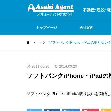
不動産･建設･
トップページ
会社案内
-
ソフトバンクiPhone・iPadの取り扱
システム開発
お店紹介
不動産関連事業
2011.08.20
2014.09.29
ソフトバンクiPhone・iPa
火災保険
ソフトバンクiPhone・iPadの取り扱いを開始
何でも自社で制作