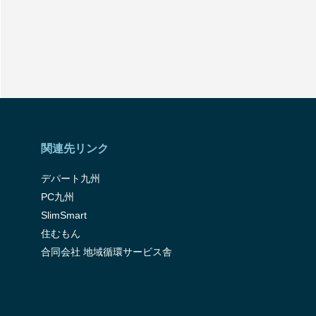
関連先リンク
デパート九州
PC九州
SlimSmart
住むもん
合同会社 地域循環サービス舎