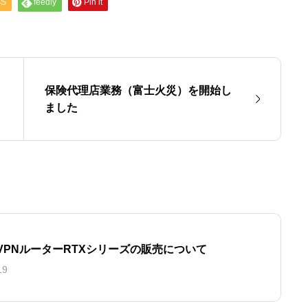
SS
feedly
Pin it
メディア事業
保険代理店業務（富士火災）を開始し
ました
A VPNルーターRTXシリーズの販売について
19