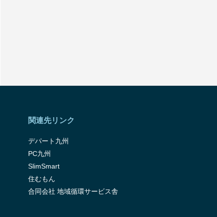
関連先リンク
デパート九州
PC九州
SlimSmart
住むもん
合同会社 地域循環サービス舎