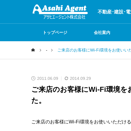
不動産･建設･
トップページ
会社案内
-
ご来店のお客様にWi-Fi環境をお使い
システム開発
お店紹介
不動産関連事業
2011.06.09
2014.09.29
ご来店のお客様にWi-Fi環境
た。
火災保険
何でも自社で制作
ご来店のお客様にWi-Fi環境をお使いいただけ