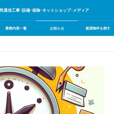
電気通信工事･設備･保険･ネットショップ･メディア
業務内容一覧
お知らせ
賃貸物件を探す
不動産
業務日記
イベント
建設関連事業
システム関連事業