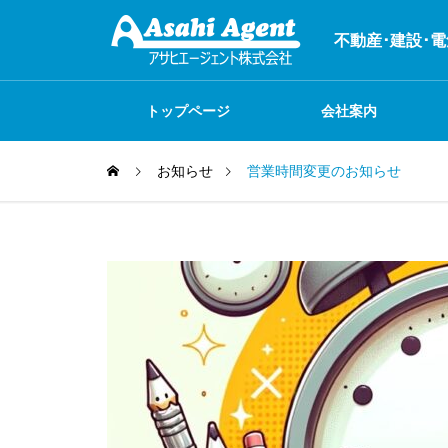
不動産･建設･
トップページ
会社案内
お知らせ
営業時間変更のお知らせ
システム開発
お店紹介
不動産関連事業
火災保険
何でも自社で制作