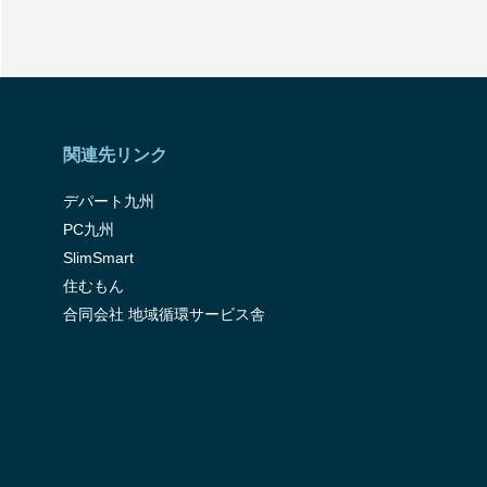
関連先リンク
デパート九州
PC九州
SlimSmart
住むもん
合同会社 地域循環サービス舎